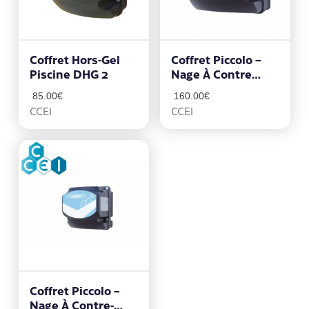
Coffret Hors-Gel
Coffret Piccolo –
Piscine DHG 2
Nage À Contre
Courant
85.00
€
160.00
€
Compatible Bouton
CCEI
CCEI
Piezo
Coffret Piccolo –
Nage À Contre-