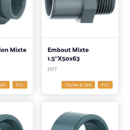
on Mixte
Embout Mixte
1.5″x50x63
FITT
SPA
PVC
Piscine & SPA
PVC