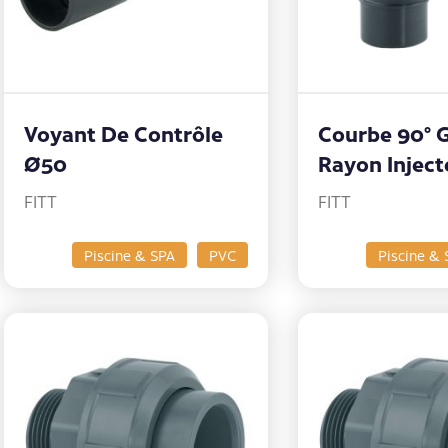
Voyant De Contrôle
Courbe 90° 
Ø50
Rayon Injec
FITT
FITT
Piscine & SPA
PVC
Piscine & 