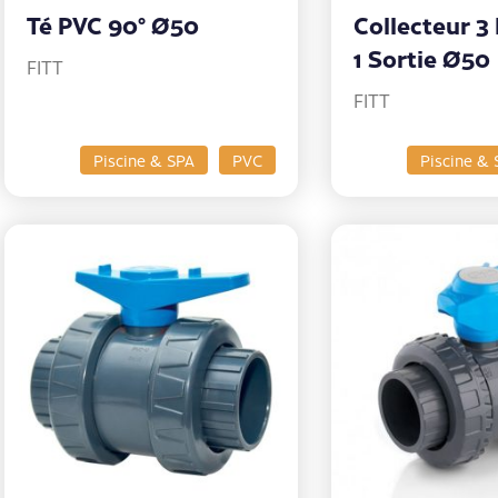
Té PVC 90° Ø50
Collecteur 3
1 Sortie Ø50
FITT
FITT
Piscine & SPA
PVC
Piscine & 