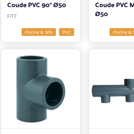
Coude PVC 90° Ø50
Coude PVC M
Ø50
FITT
Piscine & SPA
PVC
Piscine & 