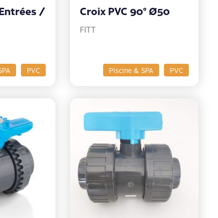
 Entrées /
Croix PVC 90° Ø50
FITT
SPA
PVC
Piscine & SPA
PVC