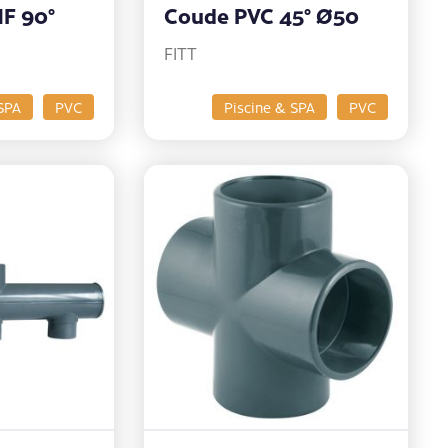
F 90°
Coude PVC 45° Ø50
FITT
SPA
PVC
Piscine & SPA
PVC