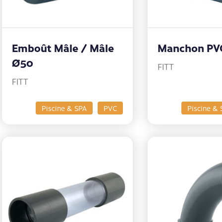
Emboût Mâle / Mâle
Manchon PV
Ø50
FITT
FITT
Piscine & SPA
PVC
Piscine & 