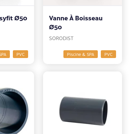
syfit Ø50
Vanne À Boisseau
Ø50
SORODIST
SPA
PVC
Piscine & SPA
PVC