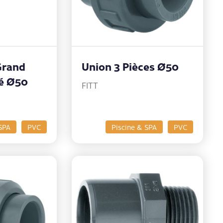
Grand
Union 3 Pièces Ø50
té Ø50
FITT
SPA
PVC
Piscine & SPA
PVC