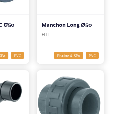
C Ø50
Manchon Long Ø50
FITT
SPA
PVC
Piscine & SPA
PVC