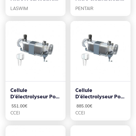
5.5 M3/h
14m3/h
LASWIM
PENTAIR
Cellule
Cellule
D’électrolyseur Pour
D’électrolyseur Pour
Limpido 100
Limpido 160
551.00
€
885.00
€
CCEI
CCEI