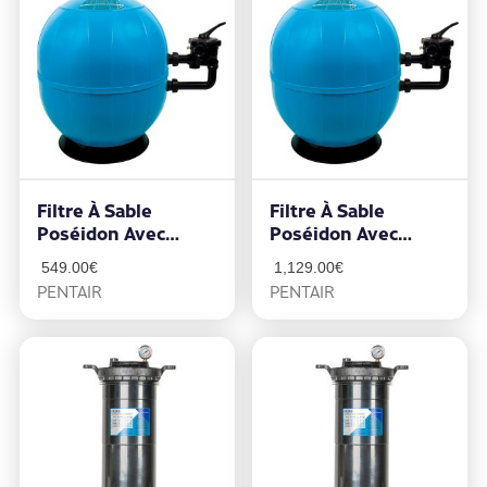
Filtre À Sable
Filtre À Sable
Poséidon Avec
Poséidon Avec
Technologie
Technologie
549.00
€
1,129.00
€
CLEARPRO 14m3/h
CLEARPRO 22m3/h
PENTAIR
PENTAIR