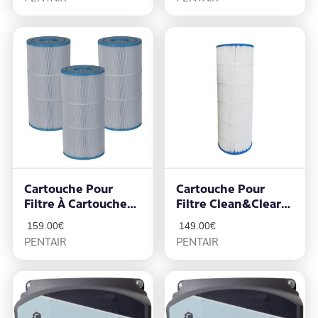
Cartouche Pour
Cartouche Pour
Filtre À Cartouche
Filtre Clean&Clear
Clean&Clear 22
10m3/h
159.00
€
149.00
€
M3/h
PENTAIR
PENTAIR