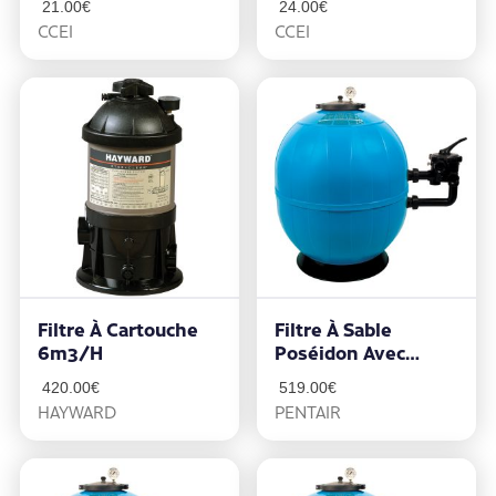
21.00
€
24.00
€
Blanc – Projecteur
CCEI
CCEI
Brio Z
Filtre À Cartouche
Filtre À Sable
6m3/h
Poséidon Avec
Technologie
420.00
€
519.00
€
CLEARPRO
HAYWARD
PENTAIR
10.5m3/h