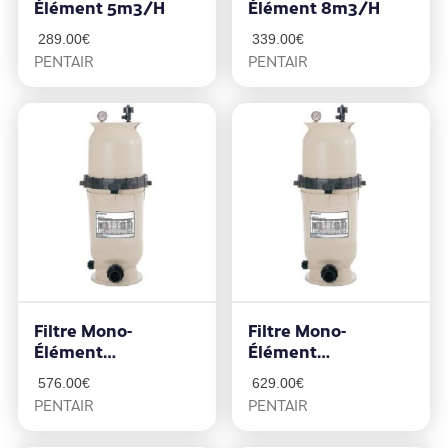
Élément 5m3/h
Élément 8m3/h
289.00
€
339.00
€
PENTAIR
PENTAIR
Filtre Mono-
Filtre Mono-
Élément
Élément
Clean&Clear
Clean&Clear
576.00
€
629.00
€
10m3/h
14m3/h
PENTAIR
PENTAIR