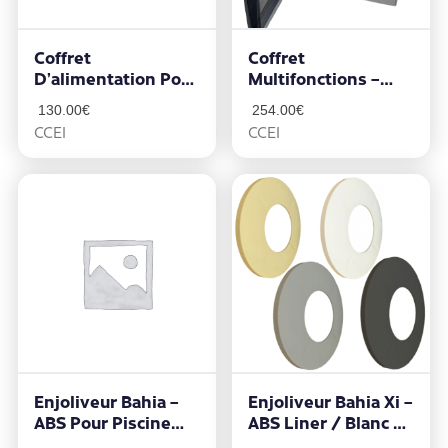
Coffret
Coffret
D’alimentation Pour
Multifonctions –
Projecteur PICCOLO
PA31PS
130.00
€
254.00
€
– PIRF31
CCEI
CCEI
Enjoliveur Bahia –
Enjoliveur Bahia Xi –
ABS Pour Piscine
ABS Liner / Blanc –
Béton / Argent Ou
Projecteur Brio Z