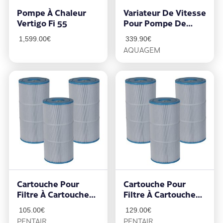
Pompe À Chaleur
Variateur De Vitesse
Vertigo Fi 55
Pour Pompe De
Filtration – ISaverX
1,599.00
€
339.90
€
1.1 Mono
AQUAGEM
Cartouche Pour
Cartouche Pour
Filtre À Cartouche
Filtre À Cartouche
Clean&Clear
Clean&Clear
105.00
€
129.00
€
10m3/h
14m3/h
PENTAIR
PENTAIR