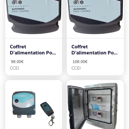
Coffret
Coffret
D’alimentation Pour
D’alimentation Pour
Projecteur PICCOLO
Projecteur PICCOLO
98.00
€
108.00
€
– PIMT31
– PIMT33
CCEI
CCEI