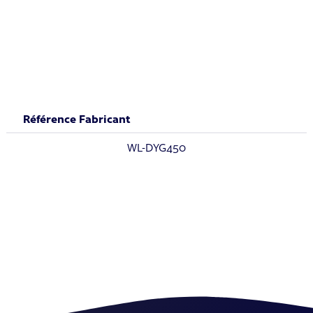
L'ensemble est composé d'une pompe de 0.5 cv et d'un filtre
à sable. Cette combinaison est un système multifonctionnel
assemblé avec précision, simple à utiliser et facile à installer.
C'est le choix optimal pour filtrer les petits et les moyens
bassins.
Référence Fabricant
WL-DYG450
Kit de filtration Laswim