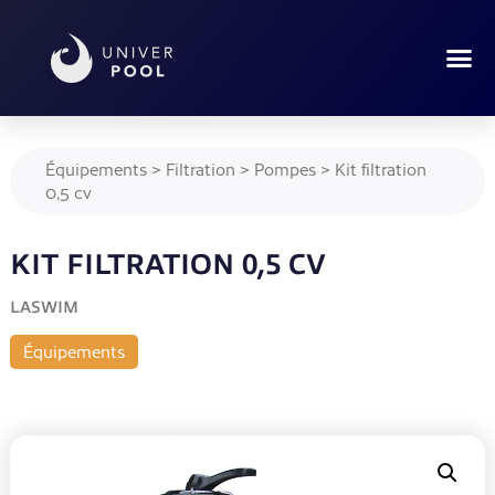
Équipements
>
Filtration
>
Pompes
>
Kit filtration
0,5 cv
KIT FILTRATION 0,5 CV
LASWIM
Équipements