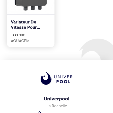
Variateur De
Vitesse Pour
Pompe De
339.90
€
Filtration – ISaverX
AQUAGEM
1.1 Mono
Univerpool
La Rochelle