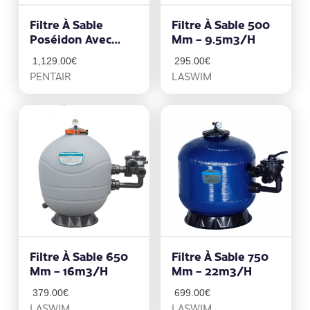
Filtre À Sable
Filtre À Sable 500
Poséidon Avec
Mm – 9.5m3/h
Technologie
1,129.00
€
295.00
€
CLEARPRO
PENTAIR
LASWIM
22m3/h
Filtre À Sable 650
Filtre À Sable 750
Mm – 16m3/h
Mm – 22m3/h
379.00
€
699.00
€
LASWIM
LASWIM