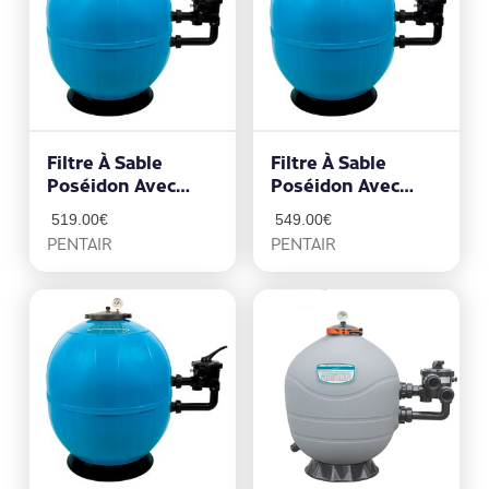
Filtre À Sable
Filtre À Sable
Poséidon Avec
Poséidon Avec
Technologie
Technologie
519.00
€
549.00
€
CLEARPRO
CLEARPRO
PENTAIR
PENTAIR
10.5m3/h
14m3/h