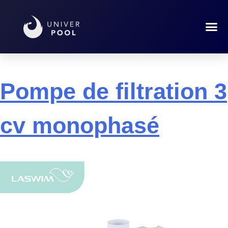
Marque :
LASWIM
Pompe de filtration 3
cv monophasé