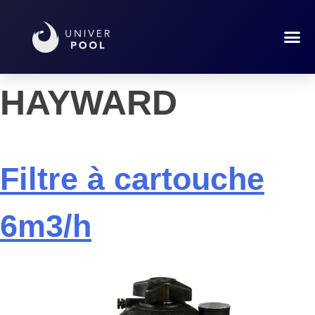
Marque :
HAYWARD
Filtre à cartouche
6m3/h