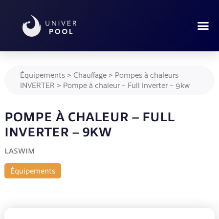
Équipements
>
Chauffage
>
Pompes à chaleurs
INVERTER
>
Pompe à chaleur – Full Inverter – 9kw
POMPE À CHALEUR – FULL
INVERTER – 9KW
LASWIM
Équipements