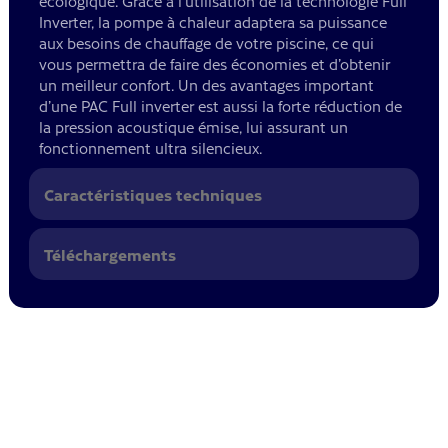
écologique. Grâce à l’utilisation de la technologie Full
Inverter, la pompe à chaleur adaptera sa puissance
aux besoins de chauffage de votre piscine, ce qui
vous permettra de faire des économies et d’obtenir
un meilleur confort. Un des avantages important
d’une PAC Full inverter est aussi la forte réduction de
la pression acoustique émise, lui assurant un
fonctionnement ultra silencieux.
Caractéristiques techniques
Téléchargements
Cette pompe à chaleur permet de chauffer votre piscine de
manière économique, efficace et écologique. Grâce à
l'utilisation de la technologie Full Inverter, la pompe à chaleur
adaptera sa puissance aux besoins de chauffage de votre
piscine, ce qui vous permettra de faire des économies et