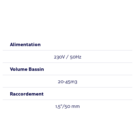
d'obtenir un meilleur confort. Un des avantages important
d'une PAC Full inverter est aussi la forte réduction de la
pression acoustique émise, lui assurant un fonctionnement
ultra silencieux.
Alimentation
230V / 50Hz
Volume Bassin
20-45m3
Raccordement
1,5″/50 mm