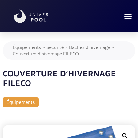
Équipements
>
Sécurité
>
Bâches d’hivernage
>
Couverture d’hivernage FILECO
COUVERTURE D’HIVERNAGE
FILECO
Équipements