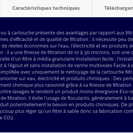
Caractéristiques techniques
Télécharge
t ou à cartouche présente des avantages par rapport aux filt
es d’efficacité et de qualité de filtration : il nécessite peu
de réelles économies sur l’eau, l’électricité et les produits 
on : il a une finesse de filtration de 10 à 30 microns, soit une q
elle d’un filtre à média granulaire Installation facile : l’instal
à l’égout et sans installation de vanne multivoies Facile à en
mplifiée avec uniquement le nettoyage de la cartouche filtr
onomie sur eau, électricité et produits chimiques : Des per
ement chimique plus raisonné grâce à sa finesse de filtration
 contre-lavages le rendent un produit moins énergivore Eco-r
de filtration, il évite l’usage de floculants, généralement à b
duit potentiellement le besoin en produits chimiques. De plus
ucoup plus léger qu’un filtre à sable donc sa fabrication c
e CO2.