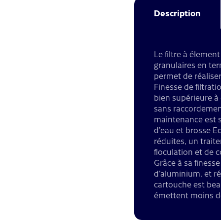
Description
Le filtre à élemen
granulaires en term
permet de réaliser 
Finesse de filtrati
bien supérieure à c
sans raccordement 
maintenance est si
d’eau et brosse Ec
réduites, un trait
floculation et de
Grâce à sa finesse 
d’aluminium, et ré
cartouche est bea
émettent moins d