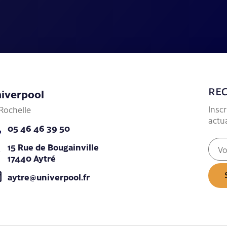
iverpool
REC
Insc
Rochelle
actu
05 46 46 39 50
E-
15 Rue de Bougainville
mail
17440 Aytré
(Néce
aytre@univerpool.fr