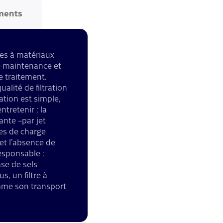
ments
res à matériaux
 de maintenance et
de traitement.
ualité de filtration
lation est simple,
tretenir : la
ante –par jet
tes de charge
 et l’absence de
esponsable :
ase de sels
, un filtre à
omme son transport