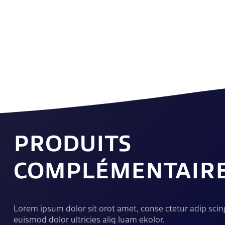
PRODUITS
COMPLÉMENTAIR
Lorem ipsum dolor sit orot amet, conse ctetur adip scing
euismod dolor ultricies aliq luam ekolor.