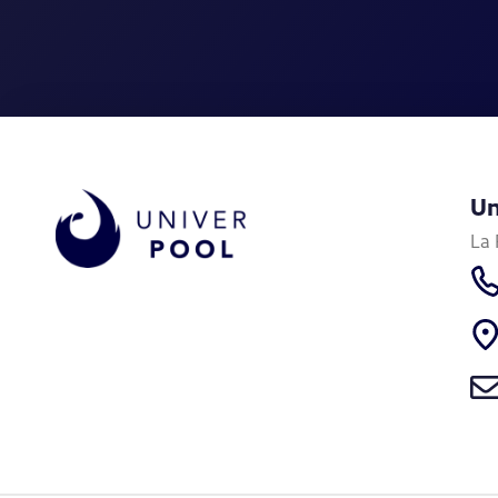
Un
La 