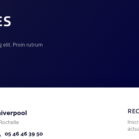
ES
 elit. Proin rutrum
iverpool
REC
Insc
Rochelle
actu
05 46 46 39 50