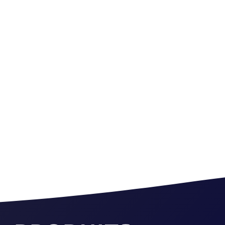
Le filtre à cartouches 
d’efficacité et de quali
économies sur l’eau, l’é
nettoyage et écologique