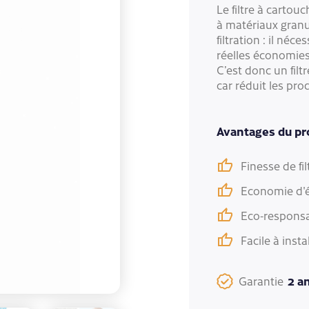
Le filtre à cartou
à matériaux granul
filtration : il né
réelles économies s
C’est donc un fil
car réduit les pro
Avantages du pr
Finesse de fil
Economie d'én
Eco-responsa
Facile à insta
2 a
Garantie