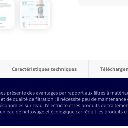
Caractéristiques techniques
Télécharge
ches présente des avantages par rapport aux filtres à matéria
é et de qualité de filtration : il nécessite peu de maintenanc
 économies sur l’eau, l’électricité et les produits de traiteme
 en eau de nettoyage et écologique car réduit les produits c