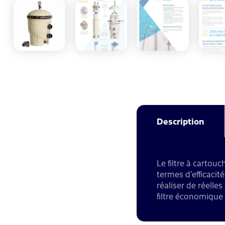
Description
Le filtre à cartou
termes d’efficacit
réaliser de réelles
filtre économique