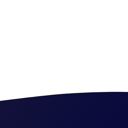
présente des avantages par rapport aux filtres à matériaux g
té de filtration : il nécessite peu de maintenance et permet de 
lectricité et les produits de traitement. C'est donc un filtr
 car réduit les produits chimiques.