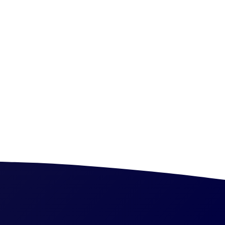
ranulaires en termes
réaliser de réelles
e économique en eau de