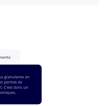
ments
ux granulaires en
e et permet de
nt. C’est donc un
himiques.