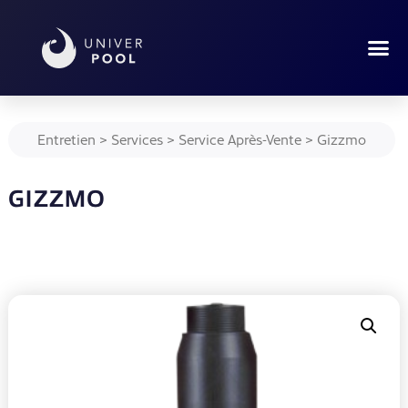
Entretien
>
Services
>
Service Après-Vente
>
Gizzmo
GIZZMO