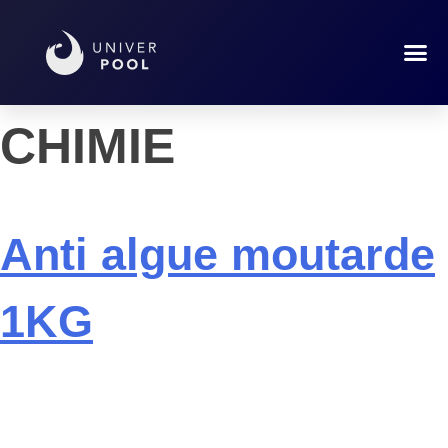
Marque :
GACHES
CHIMIE
Anti algue moutarde
1KG