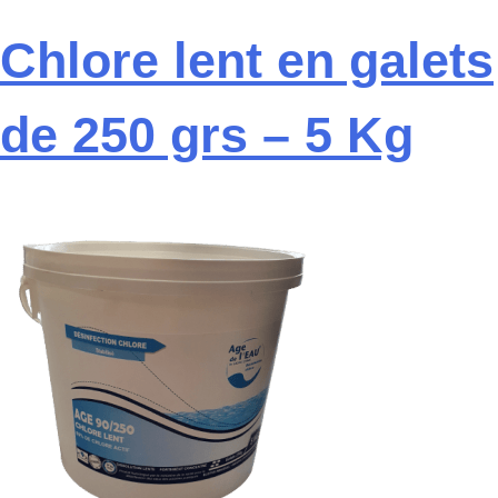
Chlore lent en galets
de 250 grs – 5 Kg