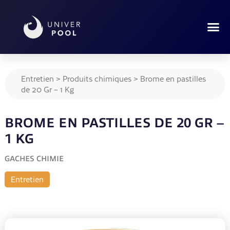
Entretien
>
Produits chimiques
>
Brome en pastilles
de 20 Gr – 1 Kg
BROME EN PASTILLES DE 20 GR –
1 KG
GACHES CHIMIE
Entretien