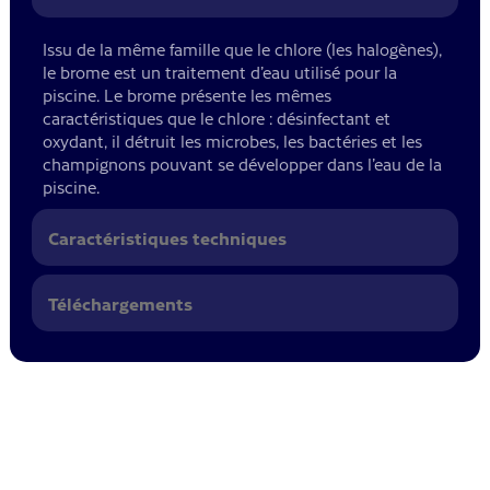
Issu de la même famille que le chlore (les halogènes),
le brome est un traitement d’eau utilisé pour la
piscine. Le brome présente les mêmes
caractéristiques que le chlore : désinfectant et
oxydant, il détruit les microbes, les bactéries et les
champignons pouvant se développer dans l’eau de la
piscine.
Caractéristiques techniques
Téléchargements
Issu de la même famille que le chlore (les halogènes), le brome
est un traitement d'eau utilisé pour la piscine. Le brome
présente les mêmes caractéristiques que le chlore
: désinfectant et oxydant, il détruit les microbes, les bactéries